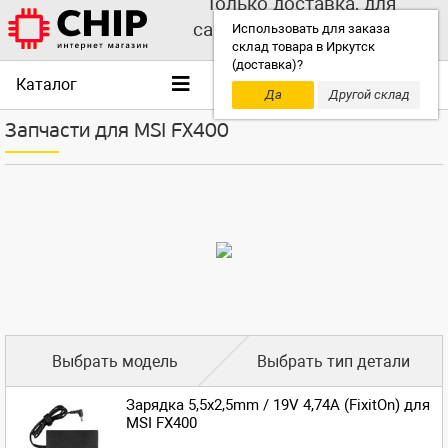
Только доставка, для
самовывоза выбирайте
Использовать для заказа
склад товара в Иркутск
другой склад!
(доставка)?
Каталог
Да
Другой склад
Запчасти для MSI FX400
Выбрать модель
Выбрать тип детали
Зарядка 5,5x2,5mm / 19V 4,74A (FixitOn) для
MSI FX400