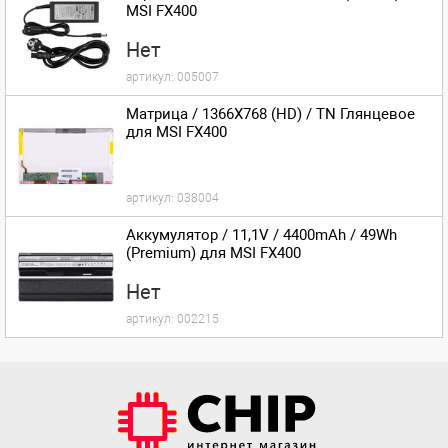
MSI FX400
Нет
артикул:
005007
Матрица / 1366X768 (HD) / TN Глянцевое
для MSI FX400
артикул:
038004
Аккумулятор / 11,1V / 4400mAh / 49Wh
(Premium) для MSI FX400
Нет
артикул:
002215