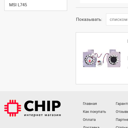
MSI L745
Показывать:
списком
Главная
Гарант
Как покупать
Отзыв
Оплата
Партне
Доставка
Статьи