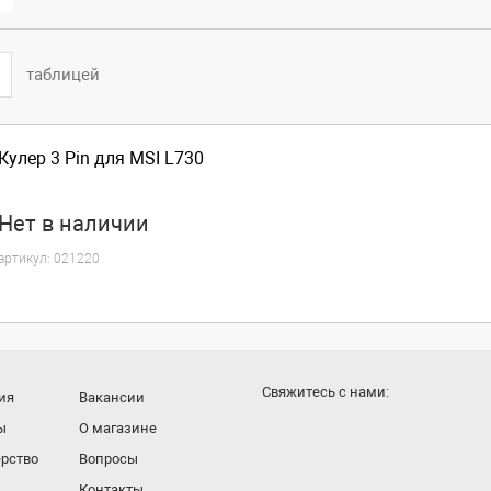
таблицей
Кулер 3 Pin для MSI L730
Нет
в наличии
артикул:
021220
Cвяжитесь с нами:
ия
Вакансии
ы
О магазине
рство
Вопросы
Контакты