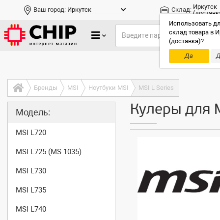
Иркутск
Ваш город:
Иркутск
Склад:
(доставк
Использовать дл
склад товара в И
(доставка)?
Да
Д
Только до
Бренды
MSI
Ноутбуки MSI
MSI L Series
Кулеры для M
Модель:
MSI L720
MSI L725 (MS-1035)
MSI L730
MSI L735
MSI L740