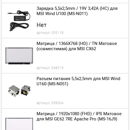
Зарядка 5,5x2,5mm / 19V 3,42A (HC) для
MSI Wind U100 (MS-N011)
Нет
артикул:
005118
Матрица / 1366X768 (HD) / TN Матовое
(совместимая) для MSI CX62
артикул:
048019
Разъем питания 5,5x2,5mm для MSI Wind
U160 (MS-N051)
артикул:
099004
Матрица / 1920x1080 (FHD) / IPS Матовое
для MSI GE62 7RE Apache Pro (MS-16J9)