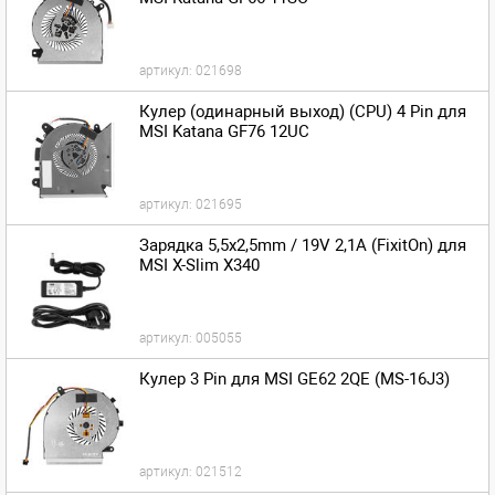
артикул:
021698
Кулер (одинарный выход) (CPU) 4 Pin для
MSI Katana GF76 12UC
артикул:
021695
Зарядка 5,5x2,5mm / 19V 2,1A (FixitOn) для
MSI X-Slim X340
артикул:
005055
Кулер 3 Pin для MSI GE62 2QE (MS-16J3)
артикул:
021512