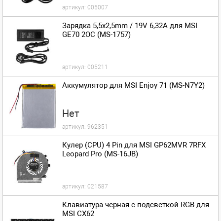
артикул:
005007
Зарядка 5,5x2,5mm / 19V 6,32A для MSI
GE70 2OC (MS-1757)
артикул:
005211
Аккумулятор для MSI Enjoy 71 (MS-N7Y2)
Нет
артикул:
962351
Кулер (CPU) 4 Pin для MSI GP62MVR 7RFX
Leopard Pro (MS-16JB)
артикул:
021587
Клавиатура черная с подсветкой RGB для
MSI CX62