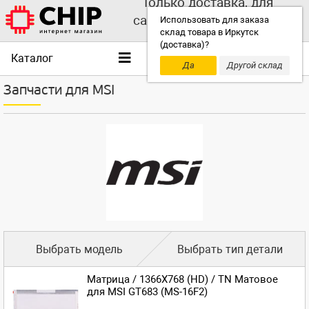
Только доставка, для
самовывоза выбирайте
Использовать для заказа
склад товара в Иркутск
другой склад!
(доставка)?
Каталог
Да
Другой склад
Запчасти для MSI
Выбрать модель
Выбрать тип детали
Матрица / 1366X768 (HD) / TN Матовое
для MSI GT683 (MS-16F2)