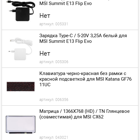
MSI Summit E13 Flip Evo
Нет
артикул:
005331
Зарядка Type-C / 5-20V 3,25A белый для
MSI Summit E13 Flip Evo
Нет
артикул:
005306
Клавиатура черно-красная без рамки c
красной подсветкой для MSI Katana GF76
11UC
артикул:
006356
Матрица / 1366X768 (HD) / TN Глянцевое
(совместимая) для MSI CX62
артикул:
043021