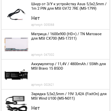
Шнур от З/У к устройству Asus 5,5x2,5mm /
1m 2 PIN для MSI GV72 7RE (MS-1799)
Нет
артикул:
005068
Матрица / 1600x900 (HD+) / TN Матовое
для MSI CX700 (MS-17311)
артикул:
047002
Аккумулятор / 11,4V / 4800mAh / 55Wh для
MSI Bravo 15 B5DD
артикул:
002621
Зарядка 5,5x2,5mm / 19V 3,42A (FixitOn) для
MSI Wind U100 (MS-N011)
Нет