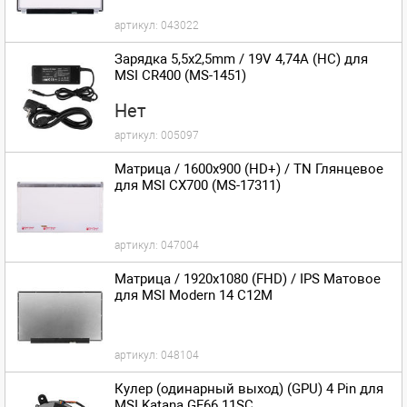
артикул:
043022
Зарядка 5,5x2,5mm / 19V 4,74A (HC) для
MSI CR400 (MS-1451)
Нет
артикул:
005097
Матрица / 1600x900 (HD+) / TN Глянцевое
для MSI CX700 (MS-17311)
артикул:
047004
Матрица / 1920x1080 (FHD) / IPS Матовое
для MSI Modern 14 C12M
артикул:
048104
Кулер (одинарный выход) (GPU) 4 Pin для
MSI Katana GF66 11SC