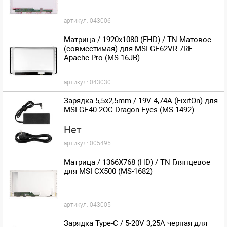
артикул:
043006
Матрица / 1920x1080 (FHD) / TN Матовое
(совместимая) для MSI GE62VR 7RF
Apache Pro (MS-16JB)
артикул:
043030
Зарядка 5,5x2,5mm / 19V 4,74A (FixitOn) для
MSI GE40 2OC Dragon Eyes (MS-1492)
Нет
артикул:
005495
Матрица / 1366X768 (HD) / TN Глянцевое
для MSI CX500 (MS-1682)
артикул:
043005
Зарядка Type-C / 5-20V 3,25A черная для