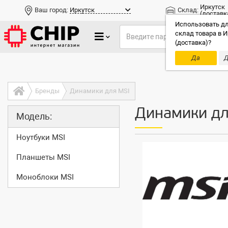
Иркутск
Ваш город:
Иркутск
Склад:
(доставк
Использовать дл
склад товара в И
(доставка)?
Да
Д
Только до
Бренды
Динамики для MSI
Динамики дл
Модель:
Ноутбуки MSI
Планшеты MSI
Моноблоки MSI