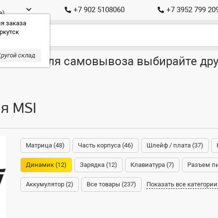
+7 902 5108060
+7 3952 799 20
а)
я заказа
ркутск
ругой склад
ставка, для самовывоза выбирайте дру
я MSI
Матрица (48)
Часть корпуса (46)
Шлейф / плата (37)
Динамик (12)
Зарядка (12)
Клавиатура (7)
Разъем пи
Аккумулятор (2)
Все товары (237)
Показать все категории