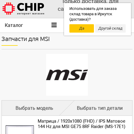
Только доставка, для
самовывоза выбирайте
Использовать для заказа
склад товара в Иркутск
другой склад!
(доставка)?
Каталог
Да
Другой склад
Запчасти для MSI
Выбрать модель
Выбрать тип детали
Матрица / 1920x1080 (FHD) / IPS Матовое
144 Hz для MSI GE75 8RF Raider (MS-17E1)