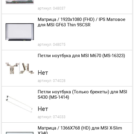
артикул:
048037
Матрица / 1920x1080 (FHD) / IPS Матовое
для MSI GF63 Thin 9SCSR
артикул:
048075
Петли ноутбука для MSI M670 (MS-16323)
Нет
артикул:
074028
Петли ноутбука (Только брекеты) для MSI
S430 (MS-1414)
Нет
артикул:
074033
Матрица / 1366X768 (HD) для MSI X-Slim
X340