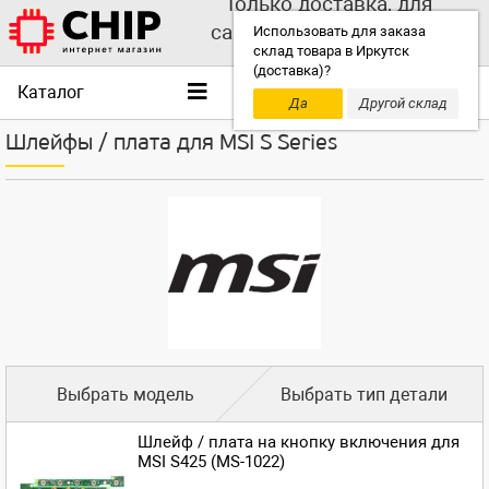
Только доставка, для
самовывоза выбирайте
Использовать для заказа
склад товара в Иркутск
другой склад!
(доставка)?
Каталог
Да
Другой склад
Шлейфы / плата для MSI S Series
Выбрать модель
Выбрать тип детали
Шлейф / плата на кнопку включения для
MSI S425 (MS-1022)