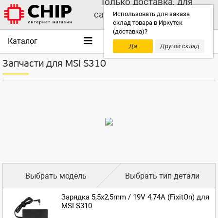
Только доставка, для
самовывоза выбирайте
Использовать для заказа
склад товара в Иркутск
другой склад!
(доставка)?
Каталог
Да
Другой склад
Запчасти для MSI S310
Выбрать модель
Выбрать тип детали
Зарядка 5,5x2,5mm / 19V 4,74A (FixitOn) для
MSI S310