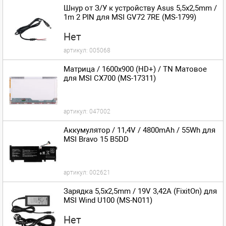
Шнур от З/У к устройству Asus 5,5x2,5mm /
1m 2 PIN для MSI GV72 7RE (MS-1799)
Нет
артикул:
005068
Матрица / 1600x900 (HD+) / TN Матовое
для MSI CX700 (MS-17311)
артикул:
047002
Аккумулятор / 11,4V / 4800mAh / 55Wh для
MSI Bravo 15 B5DD
артикул:
002621
Зарядка 5,5x2,5mm / 19V 3,42A (FixitOn) для
MSI Wind U100 (MS-N011)
Нет