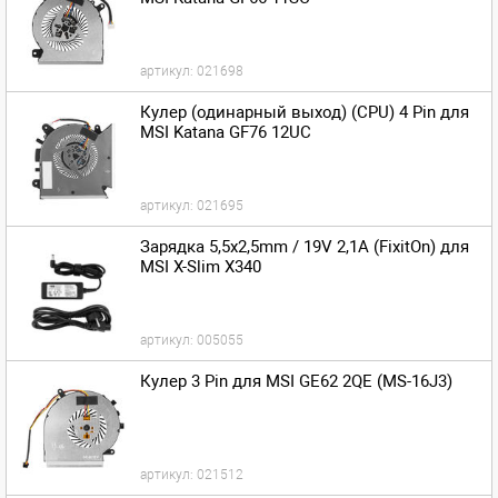
артикул:
021698
Кулер (одинарный выход) (CPU) 4 Pin для
MSI Katana GF76 12UC
артикул:
021695
Зарядка 5,5x2,5mm / 19V 2,1A (FixitOn) для
MSI X-Slim X340
артикул:
005055
Кулер 3 Pin для MSI GE62 2QE (MS-16J3)
артикул:
021512