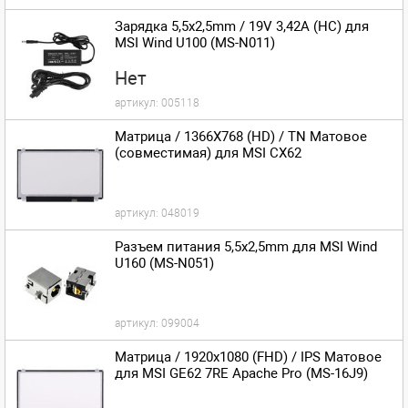
Зарядка 5,5x2,5mm / 19V 3,42A (HC) для
MSI Wind U100 (MS-N011)
Нет
артикул:
005118
Матрица / 1366X768 (HD) / TN Матовое
(совместимая) для MSI CX62
артикул:
048019
Разъем питания 5,5x2,5mm для MSI Wind
U160 (MS-N051)
артикул:
099004
Матрица / 1920x1080 (FHD) / IPS Матовое
для MSI GE62 7RE Apache Pro (MS-16J9)