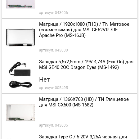
артикул:
043006
Матрица / 1920x1080 (FHD) / TN Матовое
(совместимая) для MSI GE62VR 7RF
Apache Pro (MS-16JB)
артикул:
043030
Зарядка 5,5x2,5mm / 19V 4,74A (FixitOn) для
MSI GE40 2OC Dragon Eyes (MS-1492)
Нет
артикул:
005495
Матрица / 1366X768 (HD) / TN Глянцевое
для MSI CX500 (MS-1682)
артикул:
043005
Зарядка Type-C / 5-20V 3,25A черная для