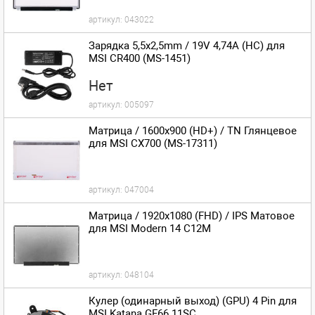
артикул:
043022
Зарядка 5,5x2,5mm / 19V 4,74A (HC) для
MSI CR400 (MS-1451)
Нет
артикул:
005097
Матрица / 1600x900 (HD+) / TN Глянцевое
для MSI CX700 (MS-17311)
артикул:
047004
Матрица / 1920x1080 (FHD) / IPS Матовое
для MSI Modern 14 C12M
артикул:
048104
Кулер (одинарный выход) (GPU) 4 Pin для
MSI Katana GF66 11SC