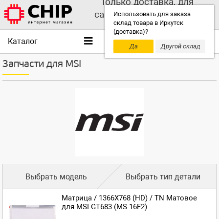
Только доставка, для
самовывоза выбирайте
Использовать для заказа
склад товара в Иркутск
другой склад!
(доставка)?
Каталог
Да
Другой склад
Запчасти для MSI
Выбрать модель
Выбрать тип детали
Матрица / 1366X768 (HD) / TN Матовое
для MSI GT683 (MS-16F2)