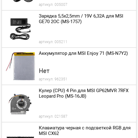
артикул:
005007
Зарядка 5,5x2,5mm / 19V 6,32A для MSI
GE70 2OC (MS-1757)
артикул:
005211
Аккумулятор для MSI Enjoy 71 (MS-N7Y2)
Нет
артикул:
962351
Кулер (CPU) 4 Pin для MSI GP62MVR 7RFX
Leopard Pro (MS-16JB)
артикул:
021587
Клавиатура черная с подсветкой RGB для
MSI CX62