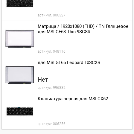
артикул:
006327
Матрица / 1920x1080 (FHD) / TN Глянцевое
для MSI GF63 Thin 9SCSR
артикул:
048116
для MSI GL65 Leopard 10SCXR
Нет
артикул:
996832
Клавиатура черная для MSI CX62
артикул:
006256