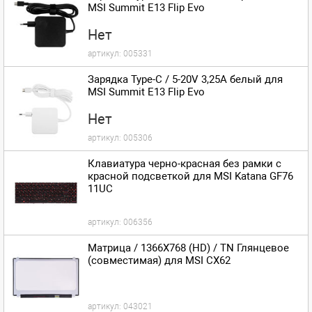
MSI Summit E13 Flip Evo
Нет
артикул:
005331
Зарядка Type-C / 5-20V 3,25A белый для
MSI Summit E13 Flip Evo
Нет
артикул:
005306
Клавиатура черно-красная без рамки c
красной подсветкой для MSI Katana GF76
11UC
артикул:
006356
Матрица / 1366X768 (HD) / TN Глянцевое
(совместимая) для MSI CX62
артикул:
043021