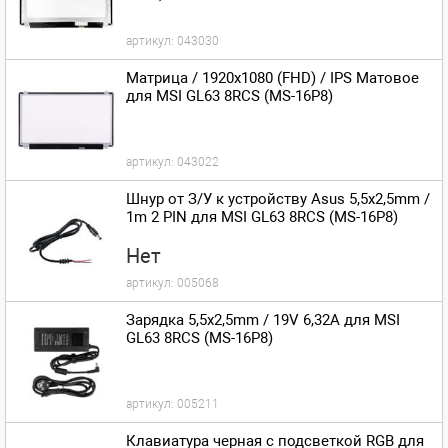
артикул:
043030
Матрица / 1920x1080 (FHD) / IPS Матовое
для MSI GL63 8RCS (MS-16P8)
артикул:
043022
Шнур от З/У к устройству Asus 5,5x2,5mm /
1m 2 PIN для MSI GL63 8RCS (MS-16P8)
Нет
артикул:
005068
Зарядка 5,5x2,5mm / 19V 6,32A для MSI
GL63 8RCS (MS-16P8)
артикул:
005211
Клавиатура черная с подсветкой RGB для