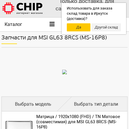
Только доставка, для
самовывоза выбирайте
Использовать для заказа
склад товара в Иркутск
другой склад!
(доставка)?
Каталог
Да
Другой склад
Запчасти для MSI GL63 8RCS (MS-16P8)
Выбрать модель
Выбрать тип детали
Матрица / 1920x1080 (FHD) / TN Матовое
(совместимая) для MSI GL63 8RCS (MS-
16P8)