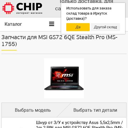
Только доставка, для
самовывоза выбирайте
Использовать для заказа
склад товара в Иркутск
другой склад!
(доставка)?
Каталог
Да
Другой склад
Запчасти для MSI GS72 6QE Stealth Pro (MS-
1755)
Выбрать модель
Выбрать тип детали
Шнур от З/У к устройству Asus 5,5x2,5mm /
1m 2 PIN для MSI GS72 6QE Stealth Pro (MS-