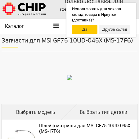
Только доставка, для
самовывоза выбирайте
Использовать для заказа
склад товара в Иркутск
другой склад!
(доставка)?
Каталог
Да
Другой склад
Запчасти для MSI GF75 10UD-045X (MS-17F6)
Выбрать модель
Выбрать тип детали
Шлейф матрицы для MSI GF75 10UD-045X
(MS-17F6)