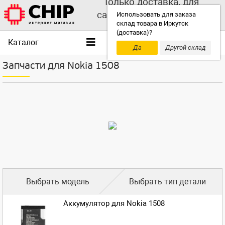
Только доставка, для
самовывоза выбирайте
Использовать для заказа
склад товара в Иркутск
другой склад!
(доставка)?
Каталог
Да
Другой склад
Запчасти для Nokia 1508
Выбрать модель
Выбрать тип детали
Аккумулятор для Nokia 1508