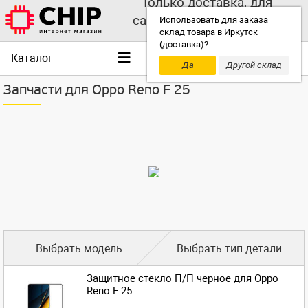
Только доставка, для
самовывоза выбирайте
Использовать для заказа
склад товара в Иркутск
другой склад!
(доставка)?
Каталог
Да
Другой склад
Запчасти для Oppo Reno F 25
Выбрать модель
Выбрать тип детали
Защитное стекло П/П черное для Oppo
Reno F 25