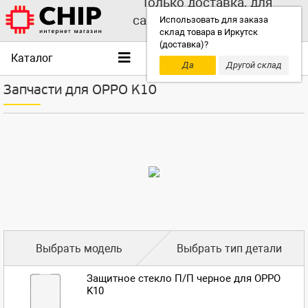
Только доставка, для
самовывоза выбирайте
Использовать для заказа
склад товара в Иркутск
другой склад!
(доставка)?
Каталог
Да
Другой склад
Запчасти для OPPO K10
Выбрать модель
Выбрать тип детали
Защитное стекло П/П черное для OPPO
K10