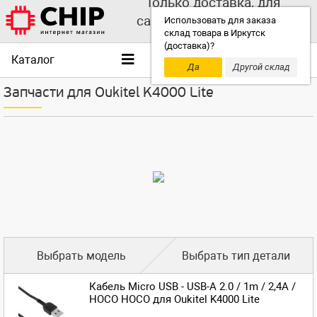
Только доставка, для
самовывоза выбирайте
Использовать для заказа
склад товара в Иркутск
другой склад!
(доставка)?
Каталог
Да
Другой склад
Запчасти для Oukitel K4000 Lite
Выбрать модель
Выбрать тип детали
Кабель Micro USB - USB-A 2.0 / 1m / 2,4A /
HOCO HOCO для Oukitel K4000 Lite