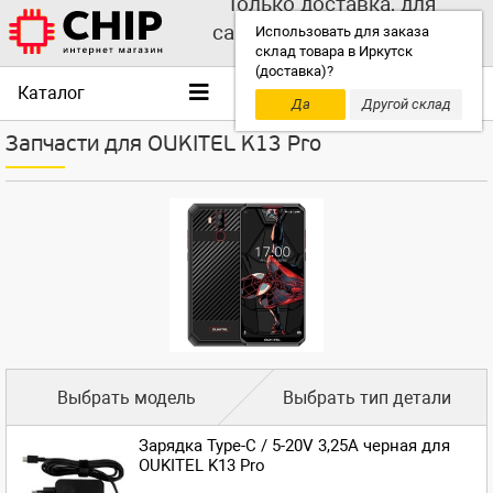
Только доставка, для
самовывоза выбирайте
Использовать для заказа
склад товара в Иркутск
другой склад!
(доставка)?
Каталог
Да
Другой склад
Запчасти для OUKITEL K13 Pro
Выбрать модель
Выбрать тип детали
Зарядка Type-C / 5-20V 3,25A черная для
OUKITEL K13 Pro