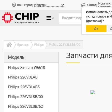
Иркутск
Ваш город:
Иркутск
Склад:
(доставк
Использовать дл
склад товара в И
(доставка)?
Да
Д
Только до
Бренды
Philips
Philips 226V3LSB8/00
Запчасти для
Модель:
Philips Xenium W6610
Philips 226V3LAB
Philips 226V3LAB5
Philips 226V3LSB/00
Philips 226V3LSB/62