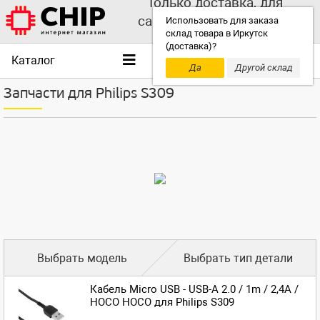
Только доставка, для
самовывоза выбирайте
Использовать для заказа
склад товара в Иркутск
другой склад!
(доставка)?
Каталог
Да
Другой склад
Запчасти для Philips S309
Выбрать модель
Выбрать тип детали
Кабель Micro USB - USB-A 2.0 / 1m / 2,4A /
HOCO HOCO для Philips S309