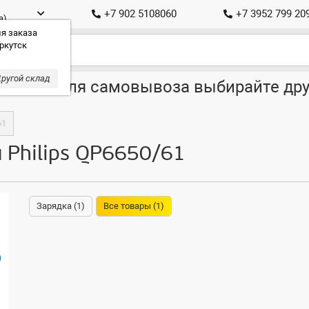
+7 902 5108060
+7 3952 799 20
а)
я заказа
ркутск
ругой склад
ставка, для самовывоза выбирайте дру
61
 Philips QP6650/61
Зарядка (1)
Все товары (1)