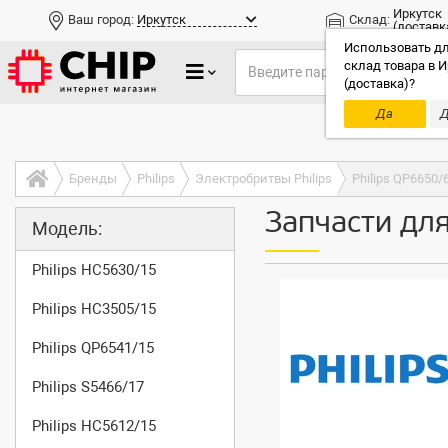
Иркутск
Ваш город:
Иркутск
Склад:
(доставк
Использовать дл
склад товара в И
(доставка)?
Да
Д
Только до
Бренды
Philips
Электробритвы Philips
Philips QP6650/
Запчасти для
Модель:
Philips HC5630/15
Philips HC3505/15
Philips QP6541/15
Philips S5466/17
Philips HC5612/15