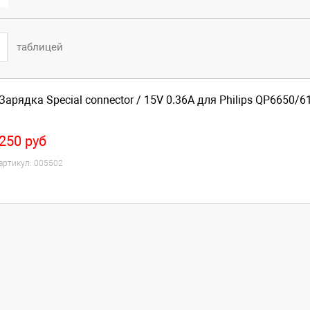
таблицей
Зарядка Special connector / 15V 0.36A для Philips QP6650/6
250
руб
артикул:
005502