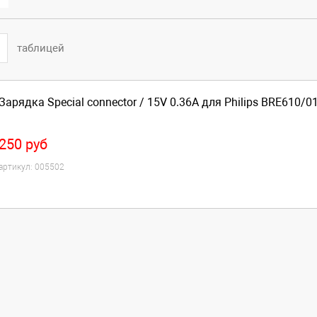
таблицей
Зарядка Special connector / 15V 0.36A для Philips BRE610/0
250
руб
артикул:
005502