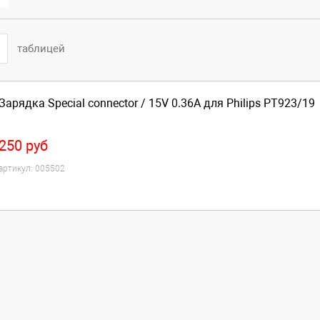
таблицей
Зарядка Special connector / 15V 0.36A для Philips PT923/19
250
руб
артикул:
005502