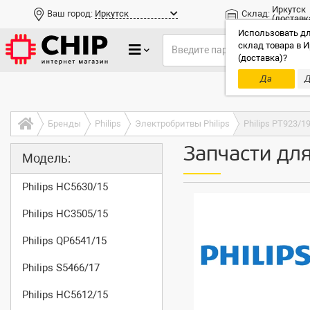
Иркутск
Ваш город:
Иркутск
Склад:
(доставк
Использовать дл
склад товара в И
(доставка)?
Да
Д
Только до
Бренды
Philips
Электробритвы Philips
Philips PT923/1
Запчасти для
Модель:
Philips HC5630/15
Philips HC3505/15
Philips QP6541/15
Philips S5466/17
Philips HC5612/15