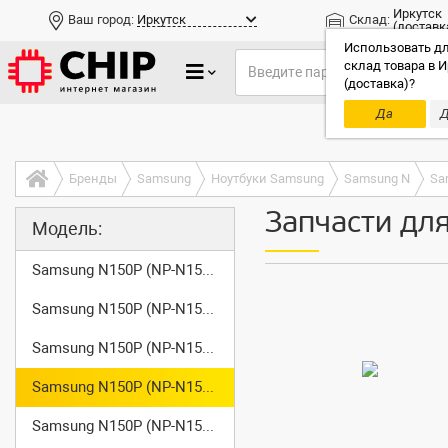
Иркутск
Ваш город:
Иркутск
Склад:
(доставк
Использовать дл
склад товара в И
(доставка)?
Да
Д
Только до
Бренды
Samsung
Ноутбуки Samsung
Samsung N
Sa
Запчасти дл
Модель:
Samsung N150P (NP-N150-JP01)
Samsung N150P (NP-N150-JP02)
Samsung N150P (NP-N150-JP04)
Samsung N150P (NP-N150-JP05)
Samsung N150P (NP-N150-JP06)