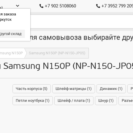
+7 902 5108060
+7 3952 799 20
а)
я заказа
ркутск
ругой склад
ставка, для самовывоза выбирайте дру
msung N150P
Samsung N150P (NP-N150-JP05)
я Samsung N150P (NP-N150-JP0
Часть корпуса (5)
Шлейф матрицы (1)
Динамик (1)
Р
Петли ноутбука (1)
Шлейф / плата (1)
Шнур (1)
Разъе