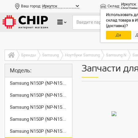
Иркутск
Ваш город:
Иркутск
Склад:
(доставк
Использовать дл
склад товара в И
(доставка)?
Да
Д
Только до
Бренды
Samsung
Ноутбуки Samsung
Samsung N
Sa
Запчасти дл
Модель:
Samsung N150P (NP-N150-JP01)
Samsung N150P (NP-N150-JP02)
Samsung N150P (NP-N150-JP04)
Samsung N150P (NP-N150-JP05)
Samsung N150P (NP-N150-JP06)