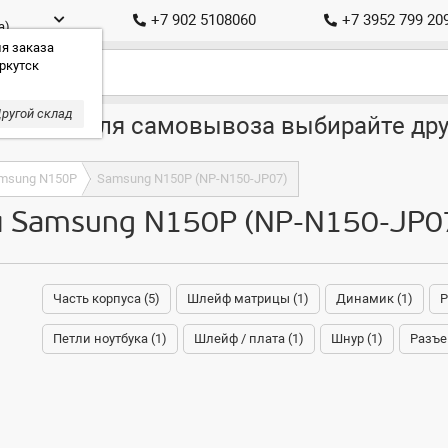
+7 902 5108060
+7 3952 799 20
а)
я заказа
ркутск
ругой склад
ставка, для самовывоза выбирайте дру
msung N150P
Samsung N150P (NP-N150-JP07)
я Samsung N150P (NP-N150-JP0
Часть корпуса (5)
Шлейф матрицы (1)
Динамик (1)
Р
Петли ноутбука (1)
Шлейф / плата (1)
Шнур (1)
Разъе