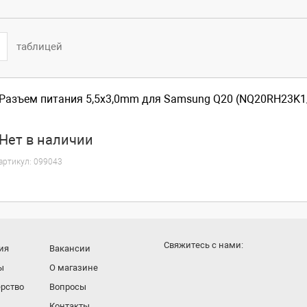
таблицей
Разъем питания 5,5x3,0mm для Samsung Q20 (NQ20RH23K1
Нет
в наличии
артикул:
099043
Cвяжитесь с нами:
ия
Вакансии
ы
О магазине
рство
Вопросы
Контакты