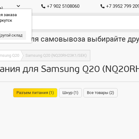
+7 902 5108060
+7 3952 799 20
а)
я заказа
ркутск
ругой склад
ставка, для самовывоза выбирайте дру
msung Q20
Samsung Q20 (NQ20RH23K1/SEK)
ания для Samsung Q20 (NQ20R
Разъем питания (1)
Шнур (1)
Все товары (2)