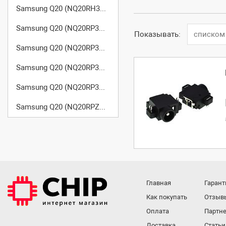
Samsung Q20 (NQ20RH3G98/SER)
Samsung Q20 (NQ20RP3M62/SEK)
Показывать:
списком
Samsung Q20 (NQ20RP3P9G/SER)
Samsung Q20 (NQ20RP3PNQ/SEK)
Samsung Q20 (NQ20RP3PNQ/SER)
Samsung Q20 (NQ20RPZ000/SUK)
Главная
Гарант
Как покупать
Отзыв
Оплата
Партне
Доставка
Статьи