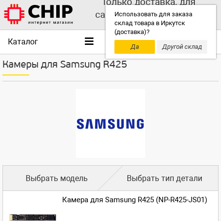
Только доставка, для
самовывоза выбирайте
Использовать для заказа
склад товара в Иркутск
другой склад!
(доставка)?
Каталог
Да
Другой склад
Камеры для Samsung R425
Выбрать модель
Выбрать тип детали
Камера для Samsung R425 (NP-R425-JS01)