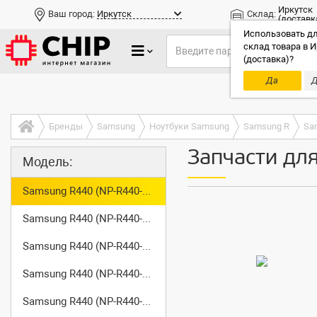
Иркутск
Ваш город:
Иркутск
Склад:
(доставк
Использовать дл
склад товара в И
(доставка)?
Да
Д
Только до
Бренды
Samsung
Ноутбуки Samsung
Samsung R
Sa
Запчасти дл
Модель:
Samsung R440 (NP-R440-JA01)
Samsung R440 (NP-R440-JA02)
Samsung R440 (NP-R440-JA04)
Samsung R440 (NP-R440-JT01)
Samsung R440 (NP-R440-JT03)