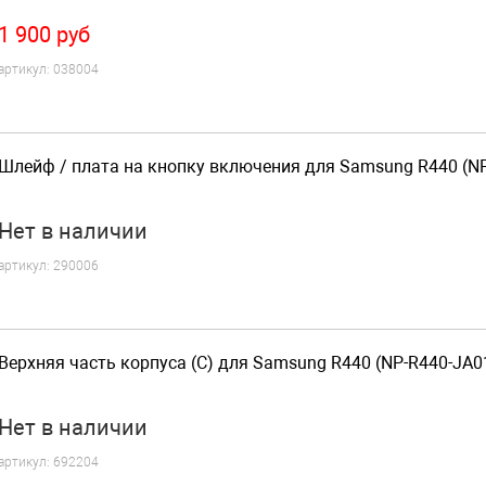
1 900
руб
артикул:
038004
Шлейф / плата на кнопку включения для Samsung R440 (N
Нет
в наличии
артикул:
290006
Верхняя часть корпуса (C) для Samsung R440 (NP-R440-JA0
Нет
в наличии
артикул:
692204