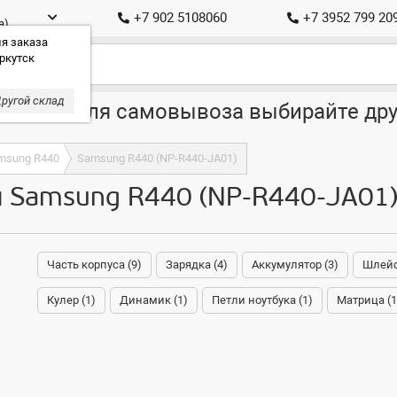
+7 902 5108060
+7 3952 799 20
а)
я заказа
ркутск
ругой склад
ставка, для самовывоза выбирайте дру
msung R440
Samsung R440 (NP-R440-JA01)
я Samsung R440 (NP-R440-JA01
Часть корпуса (9)
Зарядка (4)
Аккумулятор (3)
Шлейф 
Кулер (1)
Динамик (1)
Петли ноутбука (1)
Матрица (1