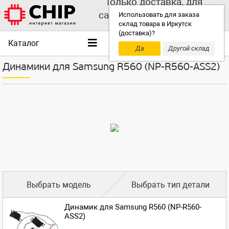
Только доставка, для
самовывоза выбирайте
Использовать для заказа
склад товара в Иркутск
другой склад!
(доставка)?
Каталог
Да
Другой склад
Динамики для Samsung R560 (NP-R560-ASS2)
Выбрать модель
Выбрать тип детали
Динамик для Samsung R560 (NP-R560-
ASS2)