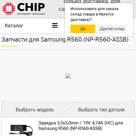
Только доставка, для
самовывоза выбирайте
Использовать для заказа
склад товара в Иркутск
другой склад!
(доставка)?
Каталог
Да
Другой склад
Запчасти для Samsung R560 (NP-R560-ASSB)
Выбрать модель
Выбрать тип детали
Зарядка 5,5x3,0mm / 19V 4,74A (HC) для
Samsung R560 (NP-R560-ASSB)