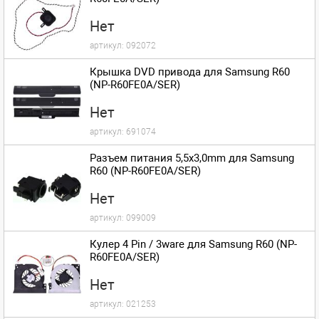
Нет
артикул:
092072
Крышка DVD привода для Samsung R60
(NP-R60FE0A/SER)
Нет
артикул:
691074
Разъем питания 5,5x3,0mm для Samsung
R60 (NP-R60FE0A/SER)
Нет
артикул:
099009
Кулер 4 Pin / 3ware для Samsung R60 (NP-
R60FE0A/SER)
Нет
артикул:
021253