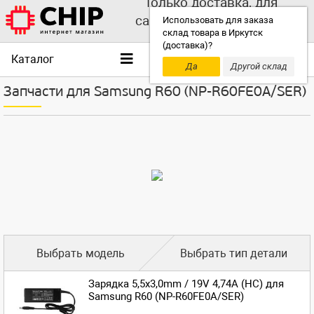
Только доставка, для
самовывоза выбирайте
Использовать для заказа
склад товара в Иркутск
другой склад!
(доставка)?
Каталог
Да
Другой склад
Запчасти для Samsung R60 (NP-R60FE0A/SER)
Выбрать модель
Выбрать тип детали
Зарядка 5,5x3,0mm / 19V 4,74A (HC) для
Samsung R60 (NP-R60FE0A/SER)