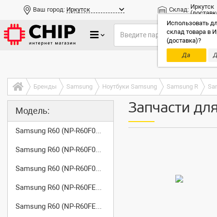
Иркутск
Ваш город:
Иркутск
Склад:
(доставк
Использовать дл
склад товара в И
(доставка)?
Да
Д
Только до
Бренды
Samsung
Ноутбуки Samsung
Samsung R
Sa
Запчасти дл
Модель:
Samsung R60 (NP-R60F000/SER)
Samsung R60 (NP-R60F001/SER)
Samsung R60 (NP-R60F002/SER)
Samsung R60 (NP-R60FE01/SER)
Samsung R60 (NP-R60FE02/SER)