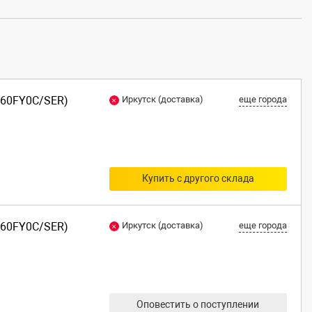
R60FY0C/SER)
Иркутск (доставка)
еще города
Купить с другого склада
R60FY0C/SER)
Иркутск (доставка)
еще города
Оповестить о поступлении