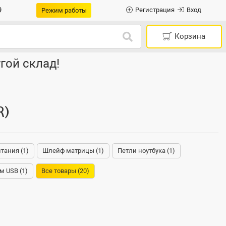
9
Регистрация
Вход
Режим работы
Корзина
гой склад!
R)
тания (1)
Шлейф матрицы (1)
Петли ноутбука (1)
м USB (1)
Все товары (20)