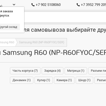
+7 902 5108060
+7 3952 799 20
а)
я заказа
ркутск
ругой склад
ставка, для самовывоза выбирайте дру
msung R60
Samsung R60 (NP-R60FY0C/SER)
я Samsung R60 (NP-R60FY0C/SE
Часть корпуса (7)
Зарядка (4)
Матрица (1)
Разъем пи
Динамик (1)
Кулер (1)
Камера (1)
Шнур (1)
Разъе