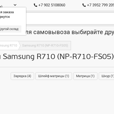
+7 902 5108060
+7 3952 799 20
а)
я заказа
ркутск
ругой склад
ставка, для самовывоза выбирайте дру
msung R710
Samsung R710 (NP-R710-FS05)
я Samsung R710 (NP-R710-FS05)
Зарядка (4)
Шлейф матрицы (1)
Матрица (1)
Шнур (1