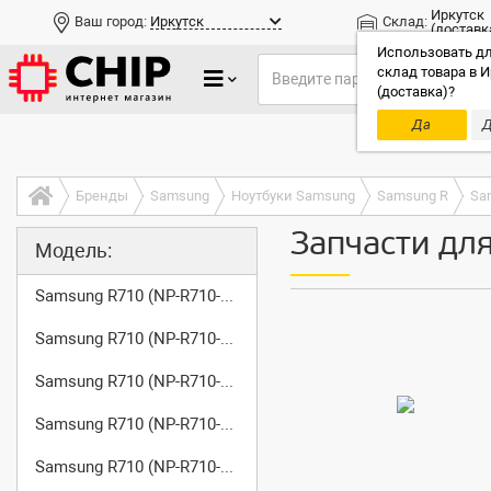
Иркутск
Ваш город:
Иркутск
Склад:
(доставк
Использовать дл
склад товара в И
(доставка)?
Да
Д
Только до
Бренды
Samsung
Ноутбуки Samsung
Samsung R
Sa
Запчасти дл
Модель:
Samsung R710 (NP-R710-AS01)
Samsung R710 (NP-R710-AS02)
Samsung R710 (NP-R710-AS03)
Samsung R710 (NP-R710-AS04)
Samsung R710 (NP-R710-FA01)