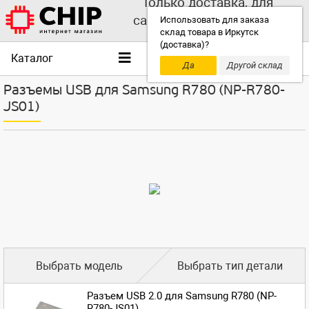
Только доставка, для
самовывоза выбирайте
Использовать для заказа
склад товара в Иркутск
другой склад!
(доставка)?
Каталог
Да
Другой склад
Разъемы USB для Samsung R780 (NP-R780-
JS01)
Выбрать модель
Выбрать тип детали
Разъем USB 2.0 для Samsung R780 (NP-
R780-JS01)