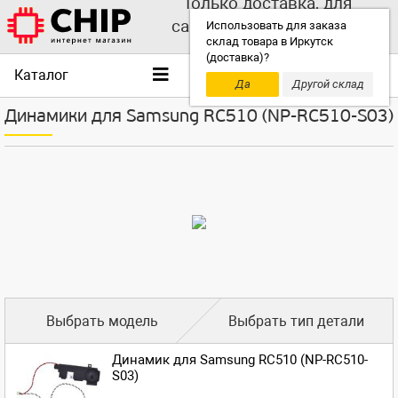
Только доставка, для
самовывоза выбирайте
Использовать для заказа
склад товара в Иркутск
другой склад!
(доставка)?
Каталог
Да
Другой склад
Динамики для Samsung RC510 (NP-RC510-S03)
Выбрать модель
Выбрать тип детали
Динамик для Samsung RC510 (NP-RC510-
S03)