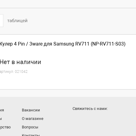
таблицей
Кулер 4 Pin / 3ware для Samsung RV711 (NP-RV711-S03)
Нет
в наличии
артикул:
021042
Cвяжитесь с нами:
ия
Вакансии
ы
О магазине
рство
Вопросы
Контакты