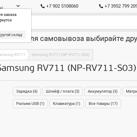
+7 902 5108060
+7 3952 799 20
а)
я заказа
ркутск
ругой склад
ставка, для самовывоза выбирайте дру
amsung RV711
Samsung RV711 (NP-RV711-S03)
Samsung RV711 (NP-RV711-S03)
Зарядка (4)
Шлейф / плата (3)
Аккумулятор (3)
Матри
Разъем USB (1)
Клавиатура (1)
Все товары (17)