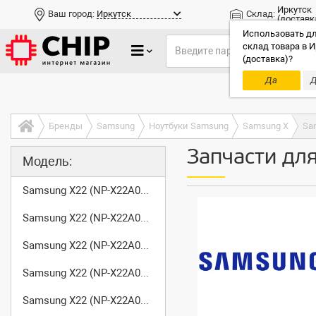
Иркутск
Ваш город:
Иркутск
Склад:
(доставк
Использовать дл
склад товара в И
(доставка)?
Да
Д
Только до
Бренды
Samsung
Ноутбуки Samsung
Samsung X
Sa
Запчасти дл
Модель:
Samsung X22 (NP-X22A001/SER)
Samsung X22 (NP-X22A002/SER)
Samsung X22 (NP-X22A003/SER)
Samsung X22 (NP-X22A004/SER)
Samsung X22 (NP-X22A005/SER)