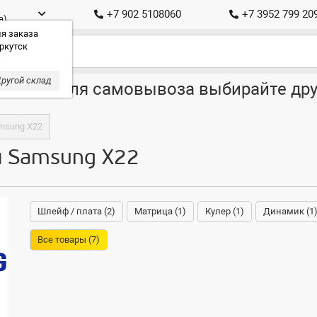
+7 902 5108060
+7 3952 799 20
а)
я заказа
ркутск
ругой склад
ставка, для самовывоза выбирайте дру
msung X22
я Samsung X22
Шлейф / плата (2)
Матрица (1)
Кулер (1)
Динамик (1
Все товары (7)