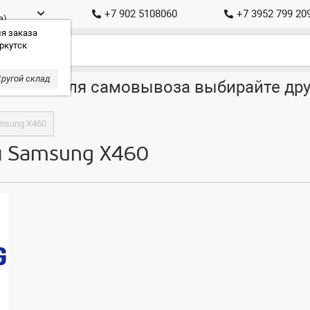
+7 902 5108060
+7 3952 799 20
а)
я заказа
ркутск
ругой склад
ставка, для самовывоза выбирайте дру
msung X460
я Samsung X460