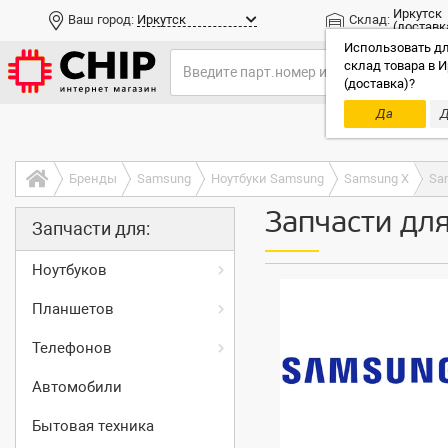
Иркутск
Ваш город:
Иркутск
Склад:
(доставк
Использовать дл
склад товара в И
(доставка)?
Да
Д
Только до
Бренды
Samsung
Ноутбуки Samsung
Samsung X
Sa
Запчасти дл
Запчасти для:
Ноутбуков
Планшетов
Телефонов
Автомобили
Бытовая техника