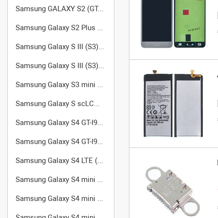
Samsung GALAXY S2 (GT-I9100)
Samsung Galaxy S2 Plus GT-I9105
Samsung Galaxy S III (S3) GT-I9300
Samsung Galaxy S III (S3) GT-I9305 LTE
Samsung Galaxy S3 mini (GT-I8190)
Samsung Galaxy S scLCD GT-I9003
Samsung Galaxy S4 GT-I9500
Samsung Galaxy S4 GT-I9502
Samsung Galaxy S4 LTE (GT-I9505)
Samsung Galaxy S4 mini Duos GT-I9192
Samsung Galaxy S4 mini GT-I9190
Samsung Galaxy S4 mini Black Edition (GT-I9195)