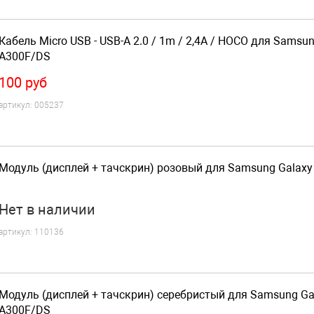
Кабель Micro USB - USB-A 2.0 / 1m / 2,4A / HOCO для Samsu
A300F/DS
100
руб
артикул:
005237
Модуль (дисплей + тачскрин) розовый для Samsung Galax
Нет
в наличии
артикул:
110136
Модуль (дисплей + тачскрин) серебристый для Samsung Ga
A300F/DS