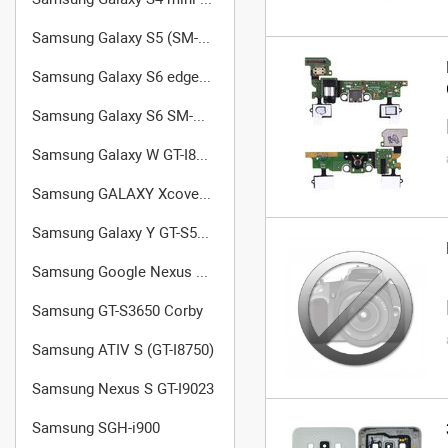
Samsung Galaxy S5 (SM-G900FD)
Samsung Galaxy S6 edge (SM-G925F)
Samsung Galaxy S6 SM-G920
Samsung Galaxy W GT-I8150
Samsung GALAXY Xcover (GT-S5690)
Samsung Galaxy Y GT-S5360
Samsung Google Nexus S I9020
Samsung GT-S3650 Corby
Samsung ATIV S (GT-I8750)
Samsung Nexus S GT-I9023
Samsung SGH-i900