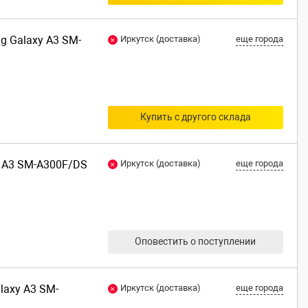
ng Galaxy A3 SM-
Иркутск (доставка)
еще города
Купить с другого склада
y A3 SM-A300F/DS
Иркутск (доставка)
еще города
Оповестить о поступлении
laxy A3 SM-
Иркутск (доставка)
еще города