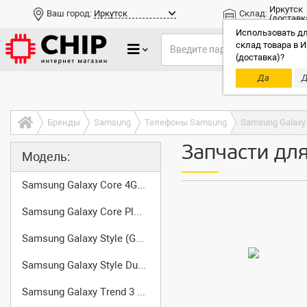
Иркутск
Ваш город:
Иркутск
Склад:
(доставк
Использовать дл
склад товара в И
(доставка)?
Да
Д
Только до
Бренды
Samsung
Телефоны Samsung
Samsung Galaxy
Запчасти дл
Модель:
Samsung Galaxy Core 4G (SM-G3518)
Samsung Galaxy Core Plus (SM-G350)
Samsung Galaxy Style (GT-I8268)
Samsung Galaxy Style Duos (GT-I8262D)
Samsung Galaxy Trend 3 (SM-G3502)