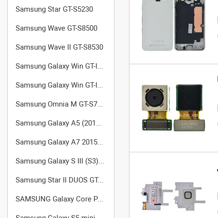
Samsung Star GT-S5230
Samsung Wave GT-S8500
Samsung Wave II GT-S8530
Samsung Galaxy Win GT-I8550
Samsung Galaxy Win GT-I8552 (Dual SIM)
Samsung Omnia M GT-S7530
Samsung Galaxy A5 (2015) (SM-A500F/DS)
Samsung Galaxy A7 2015 (SM-A700FD)
Samsung Galaxy S III (S3) GT-I9301
Samsung Star II DUOS GT-C6712
SAMSUNG Galaxy Core Prime VE SM-G361H
Samsung Galaxy S5 mini (SM-G800F)