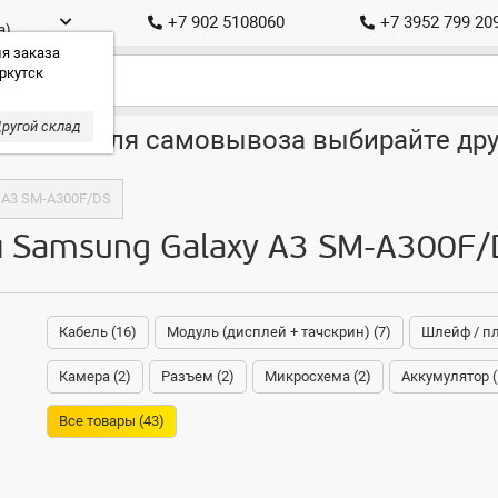
+7 902 5108060
+7 3952 799 20
а)
я заказа
ркутск
ругой склад
ставка, для самовывоза выбирайте дру
 A3 SM-A300F/DS
я Samsung Galaxy A3 SM-A300F/
Кабель (16)
Модуль (дисплей + тачскрин) (7)
Шлейф / пл
Камера (2)
Разъем (2)
Микросхема (2)
Аккумулятор (
Все товары (43)