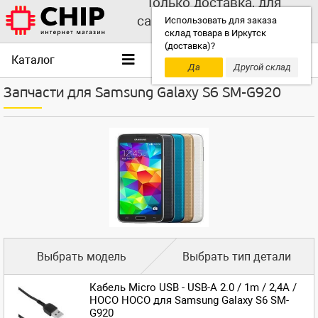
Только доставка, для
самовывоза выбирайте
Использовать для заказа
склад товара в Иркутск
другой склад!
(доставка)?
Каталог
Да
Другой склад
Запчасти для Samsung Galaxy S6 SM-G920
Выбрать модель
Выбрать тип детали
Кабель Micro USB - USB-A 2.0 / 1m / 2,4A /
HOCO HOCO для Samsung Galaxy S6 SM-
G920