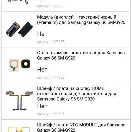
артикул:
189058
Модуль (дисплей + тачскрин) черный
(Premium) для Samsung Galaxy S6 SM-G920
Нет
артикул:
107955
Стекло камеры золотистый для Samsung
Galaxy S6 SM-G920
Нет
артикул:
177088
Шлейф / плата на кнопку HOME
(отпечатка пальца) / золотистый для
Samsung Galaxy S6 SM-G920
Нет
артикул:
189305
Шлейф / плата NFC MODULE для Samsung
Galaxy S6 SM-G920