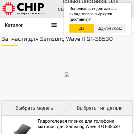
Только доставка, для
самовывоза выбирайте
Использовать для заказа
склад товара в Иркутск
другой склад!
(доставка)?
Каталог
Да
Другой склад
Запчасти для Samsung Wave II GT-S8530
Выбрать модель
Выбрать тип детали
Гидрогелевая пленка для телефона
матовая для Samsung Wave II GT-S8530