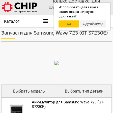
Только доставка, для
самовывоза выбирайте
Использовать для заказа
склад товара в Иркутск
другой склад!
(доставка)?
Каталог
Да
Другой склад
Запчасти для Samsung Wave 723 (GT-S7230E)
Выбрать модель
Выбрать тип детали
Аккумулятор для Samsung Wave 723 (GT-
S7230E)