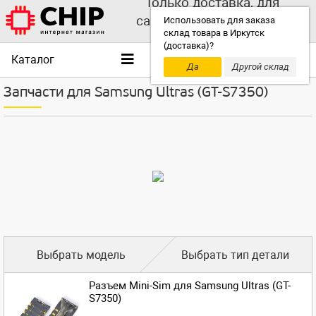
Только доставка, для
самовывоза выбирайте
Использовать для заказа
склад товара в Иркутск
другой склад!
(доставка)?
Каталог
Да
Другой склад
Запчасти для Samsung Ultras (GT-S7350)
Выбрать модель
Выбрать тип детали
Разъем Mini-Sim для Samsung Ultras (GT-
S7350)