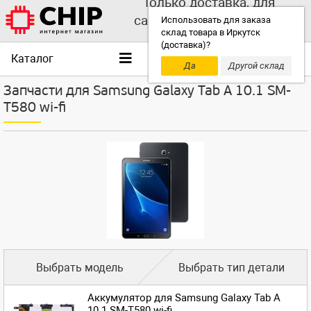
Только доставка, для
самовывоза выбирайте
Использовать для заказа
склад товара в Иркутск
другой склад!
(доставка)?
Каталог
Да
Другой склад
Запчасти для Samsung Galaxy Tab A 10.1 SM-
T580 wi-fi
Выбрать модель
Выбрать тип детали
Аккумулятор для Samsung Galaxy Tab A
10.1 SM-T580 wi-fi