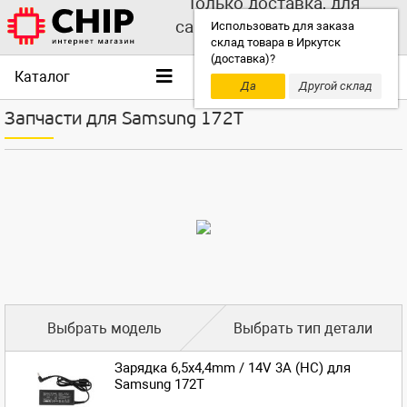
Только доставка, для
самовывоза выбирайте
Использовать для заказа
склад товара в Иркутск
другой склад!
(доставка)?
Каталог
Да
Другой склад
Запчасти для Samsung 172T
Выбрать модель
Выбрать тип детали
Зарядка 6,5x4,4mm / 14V 3A (HC) для
Samsung 172T