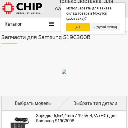
Только доставка, для
самовывоза выбирайте
Использовать для заказа
склад товара в Иркутск
другой склад!
(доставка)?
Каталог
Да
Другой склад
Запчасти для Samsung S19C300B
Выбрать модель
Выбрать тип детали
Зарядка 6,5x4,4mm / 19,5V 4,7A (HC) для
Samsung S19C300B