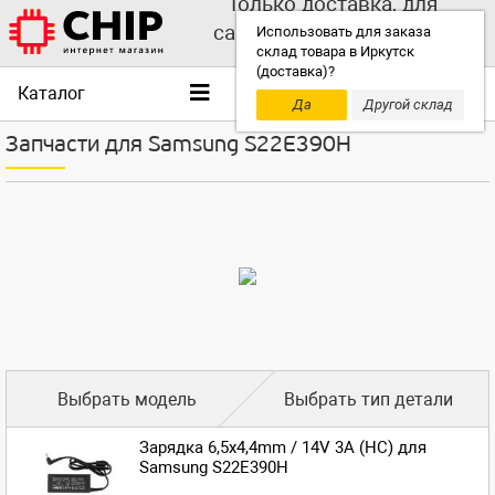
Только доставка, для
самовывоза выбирайте
Использовать для заказа
склад товара в Иркутск
другой склад!
(доставка)?
Каталог
Да
Другой склад
Запчасти для Samsung S22E390H
Выбрать модель
Выбрать тип детали
Зарядка 6,5x4,4mm / 14V 3A (HC) для
Samsung S22E390H