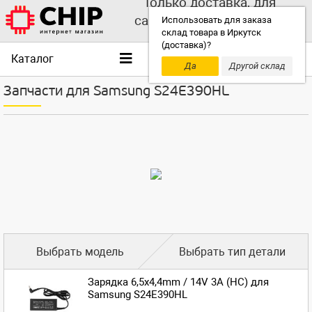
Только доставка, для
самовывоза выбирайте
Использовать для заказа
склад товара в Иркутск
другой склад!
(доставка)?
Каталог
Да
Другой склад
Запчасти для Samsung S24E390HL
Выбрать модель
Выбрать тип детали
Зарядка 6,5x4,4mm / 14V 3A (HC) для
Samsung S24E390HL