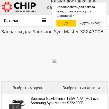
Только доставка, для
самовывоза выбирайте
Использовать для заказа
склад товара в Иркутск
другой склад!
(доставка)?
Каталог
Да
Другой склад
Запчасти для Samsung SyncMaster S22A300B
Выбрать модель
Выбрать тип детали
Зарядка 6,5x4,4mm / 19,5V 4,7A (HC) для
Samsung SyncMaster S22A300B