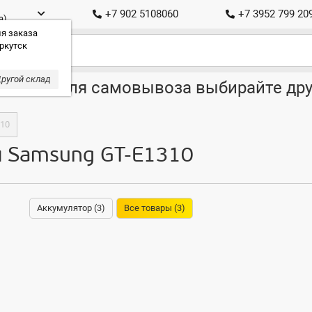
+7 902 5108060
+7 3952 799 20
а)
я заказа
ркутск
ругой склад
ставка, для самовывоза выбирайте дру
310
я Samsung GT-E1310
Аккумулятор (3)
Все товары (3)