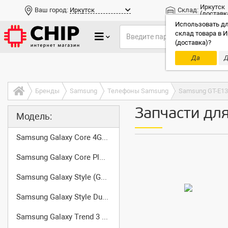
Иркутск
Ваш город:
Иркутск
Склад:
(доставк
Использовать дл
склад товара в И
(доставка)?
Да
Д
Только до
Бренды
Samsung
Телефоны Samsung
Samsung GT-E1
Запчасти дл
Модель:
Samsung Galaxy Core 4G (SM-G3518)
Samsung Galaxy Core Plus (SM-G350)
Samsung Galaxy Style (GT-I8268)
Samsung Galaxy Style Duos (GT-I8262D)
Samsung Galaxy Trend 3 (SM-G3502)