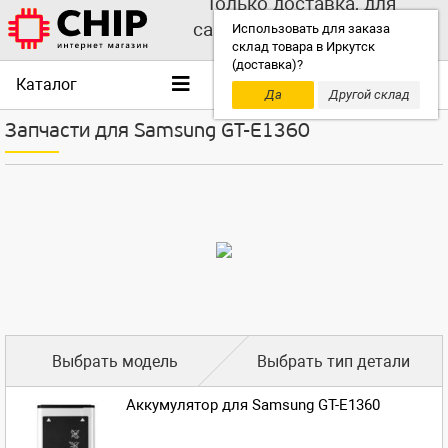
Только доставка, для
самовывоза выбирайте
Использовать для заказа
склад товара в Иркутск
другой склад!
(доставка)?
Каталог
Да
Другой склад
Запчасти для Samsung GT-E1360
Выбрать модель
Выбрать тип детали
Аккумулятор для Samsung GT-E1360