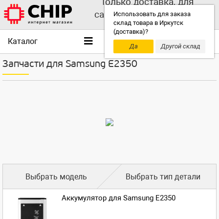
Только доставка, для
самовывоза выбирайте
Использовать для заказа
склад товара в Иркутск
другой склад!
(доставка)?
Каталог
Да
Другой склад
Запчасти для Samsung E2350
Выбрать модель
Выбрать тип детали
Аккумулятор для Samsung E2350